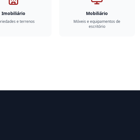
Imobiliário
Mobiliário
riedades e terrenos
Móveis e equipamentos de
escritório
Quer vender aqui?
Crie uma conta e comece já a licitar